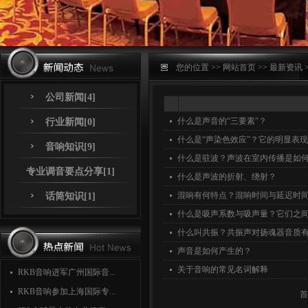
您的位置 >>
网站首页
>>
最新资讯
公司新闻[4]
什么是声音的“三要素”？
行业新闻[0]
什么是“声染色效应”？它的明显表
音响知识[9]
什么是驻波？声波在室内传播是如
专业调音要点分享[1]
什么是声波的折射、绕射？
混响有何特点？混响时间与延迟时
话筒知识[1]
什么是吸声系数与吸声量？它们之
什么叫共振？共振声对扬魂器音质
声音是如何产生的？
关于音响的常见名词解释
RKB音响进军广州国际音...
RKB音响参加上海国际专...
首