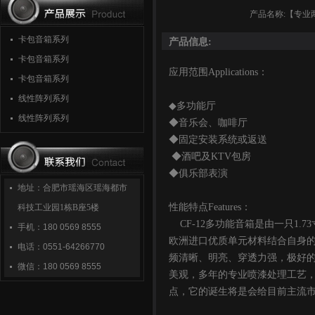
产品名称:【专业
卡包音箱系列
产品信息:
卡包音箱系列
应用范围Applications：
卡包音箱系列
线性阵列系列
◆多功能厅
线性阵列系列
◆音乐会、咖啡厅
◆固定安装系统或返送
◆酒吧及KTV包房
◆俱乐部表演
地址：合肥市瑶海区瑶海都市
性能特点Features：
科技工业园1栋B座5楼
CF-12多功能音箱是由一只1.
手机：
180 0569 8555
欧洲进口优质单元材料结合自身
电话：
0551-64266770
频清晰、明亮、穿透力强，极好
微信：
180 0569 8555
美观，多年的专业喷漆处理工艺
点，它的诞生将是会给目前主流