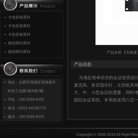
卡包音箱系列
卡包音箱系列
卡包音箱系列
线性阵列系列
线性阵列系列
产品名称:【无线麦
产品信息:
为满足简单经济的会议室而设计
地址：合肥市瑶海区瑶海都市
麦克风、发言指示灯，主控机具有
科技工业园1栋B座5楼
大、中、小型会议的需要，同时考
手机：
180 0569 8555
跟踪会议系统。本系统采用八芯
电话：
0551-64266770
微信：
180 0569 8555
Copyright © 2008-2019 All Right R